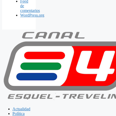
Feed
de
comentarios
WordPress.org
Actualidad
Política