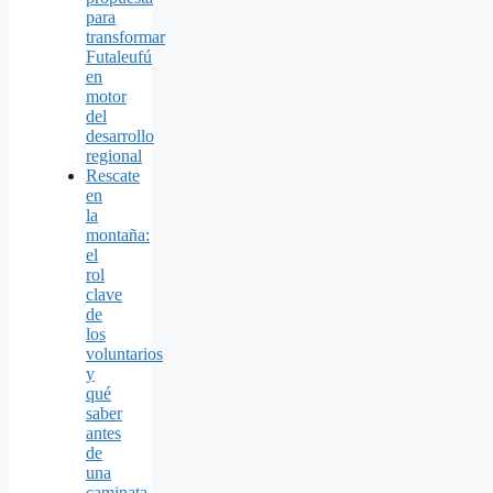
para
transformar
Futaleufú
en
motor
del
desarrollo
regional
Rescate
en
la
montaña:
el
rol
clave
de
los
voluntarios
y
qué
saber
antes
de
una
caminata