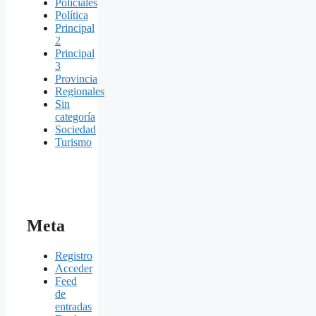
Policiales
Política
Principal
2
Principal
3
Provincia
Regionales
Sin
categoría
Sociedad
Turismo
Meta
Registro
Acceder
Feed
de
entradas