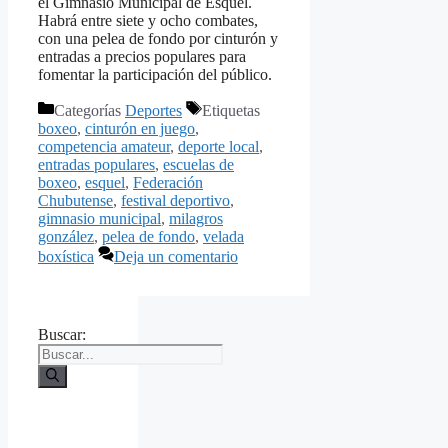
el Gimnasio Municipal de Esquel.
Habrá entre siete y ocho combates,
con una pelea de fondo por cinturón y
entradas a precios populares para
fomentar la participación del público.
Categorías
Deportes
Etiquetas
boxeo
,
cinturón en juego
,
competencia amateur
,
deporte local
,
entradas populares
,
escuelas de
boxeo
,
esquel
,
Federación
Chubutense
,
festival deportivo
,
gimnasio municipal
,
milagros
gonzález
,
pelea de fondo
,
velada
boxística
Deja un comentario
Buscar: