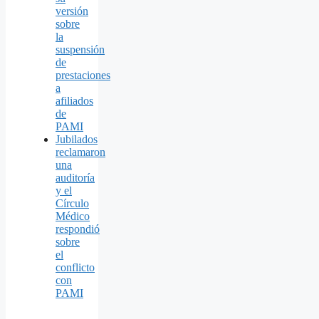
versión
sobre
la
suspensión
de
prestaciones
a
afiliados
de
PAMI
Jubilados
reclamaron
una
auditoría
y el
Círculo
Médico
respondió
sobre
el
conflicto
con
PAMI