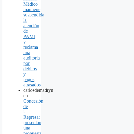
Médico
mantiene
suspendida
la
atención
de
PAMI
y
reclama
una
auditoría
por
débitos
y
pagos
atrasados
carlosdemadryn
en
Concesión
de
la
Represa:
presentan
una
propuesta