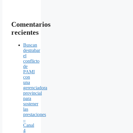
Comentarios
recientes
Buscan
destrabar
el
conflicto
de
PAMI
con
una
gerenciadora
provincial
para
sostener
las
prestaciones
–
Canal
4