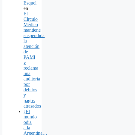
Esquel
en
El
Círculo
Médico
mantiene
suspendida
la
atención
de
PAMI
y
reclama
una
auditoría
por
débitos
y
pagos
atrasados
¿El
mundo
odia
a la
Argentina…