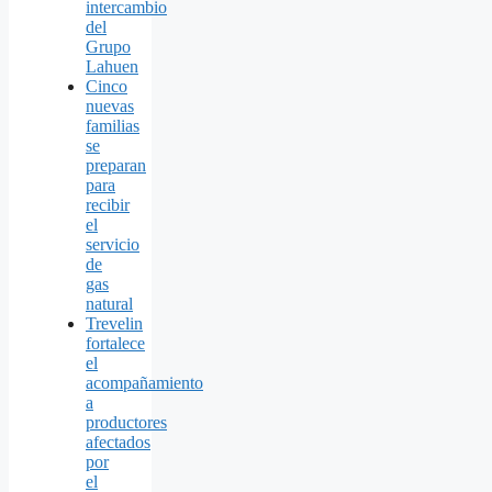
intercambio
del
Grupo
Lahuen
Cinco
nuevas
familias
se
preparan
para
recibir
el
servicio
de
gas
natural
Trevelin
fortalece
el
acompañamiento
a
productores
afectados
por
el