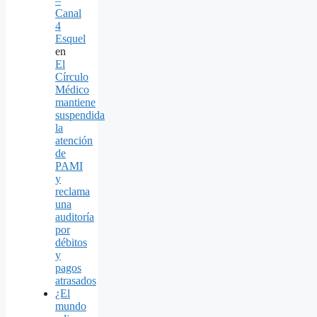
–
Canal
4
Esquel
en
El
Círculo
Médico
mantiene
suspendida
la
atención
de
PAMI
y
reclama
una
auditoría
por
débitos
y
pagos
atrasados
¿El
mundo