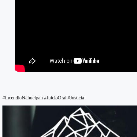
#IncendioNahuelpan #JuicioOral #Justicia