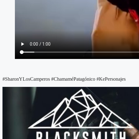
#SharonYLosCamperos #ChamaméPatagónico #KePersonajes