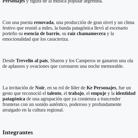
Personajes
y figura de la música popular argentina.
Con una puesta
renovada
, una producción de gran nivel y un clima
festivo que reunió a miles, la banda patagónica llevó al escenario
porteño su
esencia de barrio
, su
raíz chamamecera
y la
emocionalidad que los caracteriza.
Desde
Trevelin al país
, Sharon y los Camperos se ganaron una ola
de aplausos y ovaciones que coronaron una noche memorable.
La invitación de
Noir
, en su rol de líder de
Ke Personajes
, fue un
gesto que reconoció el
talento
, el
trabajo
, el
empuje
y la
identidad
patagónica
de una agrupación que ya comienza a trascender
fronteras con un sonido auténtico, poderoso y profundamente
arraigado en la cultura regional.
Integrantes