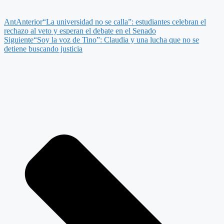
Ant
Anterior
“La universidad no se calla”: estudiantes celebran el
rechazo al veto y esperan el debate en el Senado
Siguiente
“Soy la voz de Tino”: Claudia y una lucha que no se
detiene buscando justicia