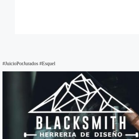
#JuicioPorJurados #Esquel