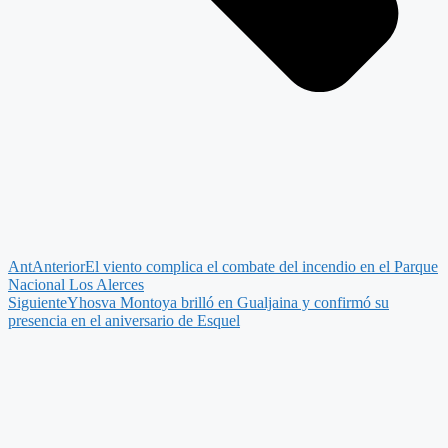
Ant
Anterior
El viento complica el combate del incendio en el Parque
Nacional Los Alerces
Siguiente
Yhosva Montoya brilló en Gualjaina y confirmó su
presencia en el aniversario de Esquel