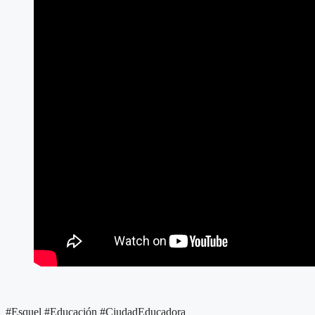
#Esquel #Educación #CiudadEducadora