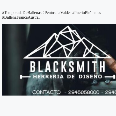
#TemporadaDeBallenas #PenínsulaValdés #PuertoPirámides
#BallenaFrancaAustral