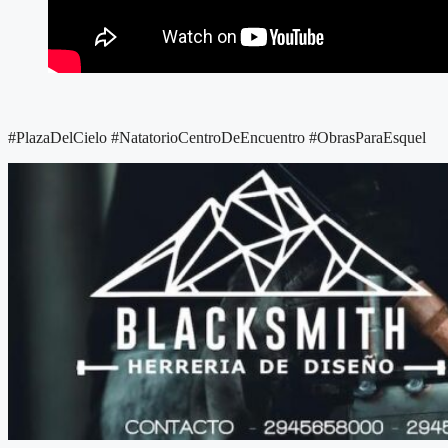
#PlazaDelCielo #NatatorioCentroDeEncuentro #ObrasParaEsquel