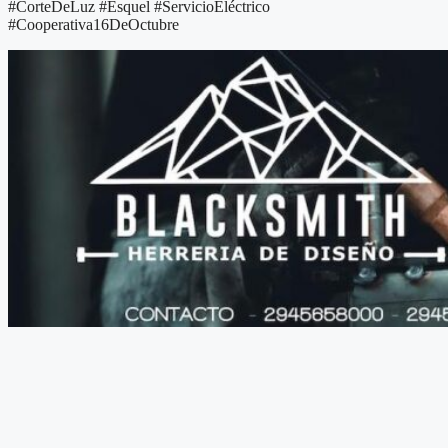
#CorteDeLuz #Esquel #ServicioEléctrico
#Cooperativa16DeOctubre