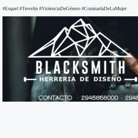
#Esquel #Trevelin #ViolenciaDeGénero #ComisaríaDeLaMujer