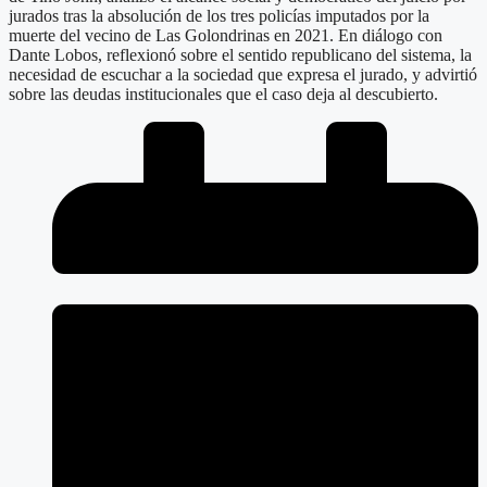
jurados tras la absolución de los tres policías imputados por la
muerte del vecino de Las Golondrinas en 2021. En diálogo con
Dante Lobos, reflexionó sobre el sentido republicano del sistema, la
necesidad de escuchar a la sociedad que expresa el jurado, y advirtió
sobre las deudas institucionales que el caso deja al descubierto.