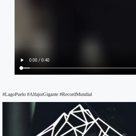
#LagoPuelo #AlfajorGigante #RecordMundial