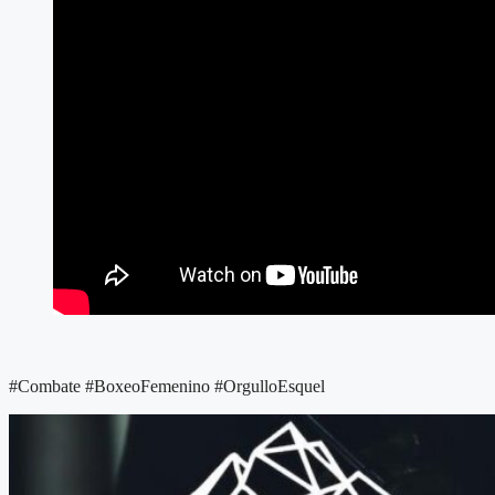
#Combate #BoxeoFemenino #OrgulloEsquel