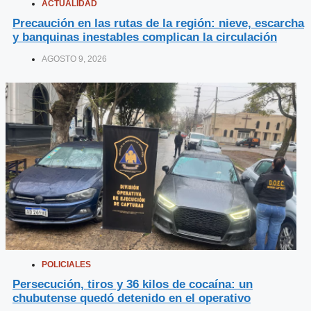
ACTUALIDAD
Precaución en las rutas de la región: nieve, escarcha
y banquinas inestables complican la circulación
AGOSTO 9, 2026
POLICIALES
Persecución, tiros y 36 kilos de cocaína: un
chubutense quedó detenido en el operativo