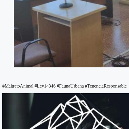
#MaltratoAnimal #Ley14346 #FaunaUrbana #TenenciaResponsable