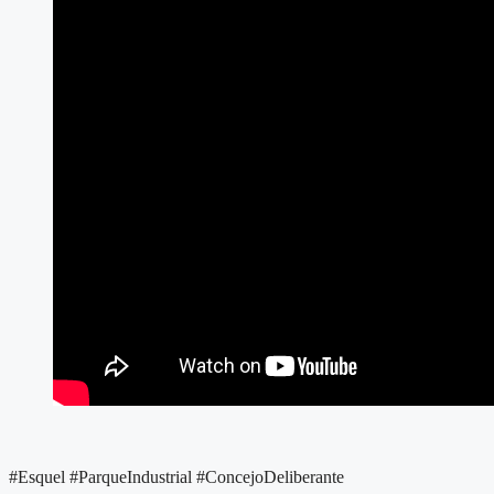
#Esquel #ParqueIndustrial #ConcejoDeliberante