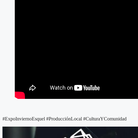
#ExpoInviernoEsquel #ProducciónLocal #CulturaYComunidad